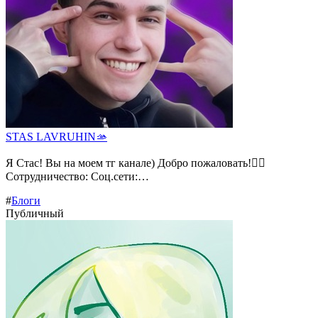
STAS LAVRUHIN🫴
Я Стас! Вы на моем тг канале) Добро пожаловать!❤️‍🔥
Сотрудничество: Соц.сети:…
#
Блоги
Публичный