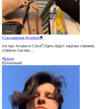
Сᴛᴀᴄᴧᴀнцᴋиᴇ буᴧᴏчᴋи💗
тгк про Аслана и Стаса💘Здесь будут: нарезки стримов,
сторисы стаслан,…
#
Блоги
Публичный