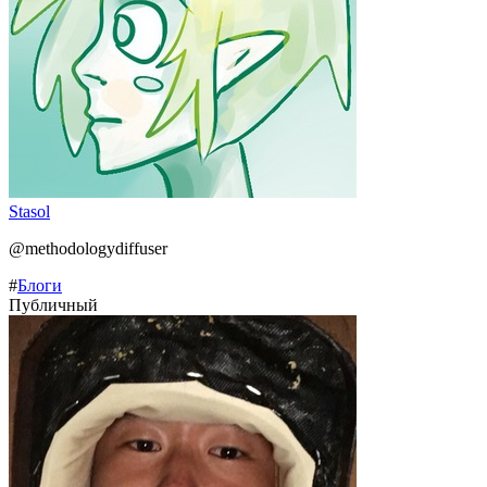
Stasol
@methodologydiffuser
#
Блоги
Публичный