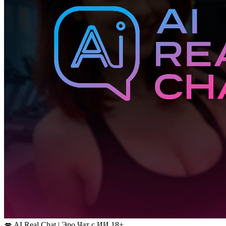
💋 AI Real Chat | Эро Чат с ИИ 18+