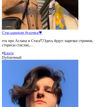
Сᴛᴀᴄᴧᴀнцᴋиᴇ буᴧᴏчᴋи💗
тгк про Аслана и Стаса💘Здесь будут: нарезки стримов,
сторисы стаслан,…
#
Блоги
Публичный