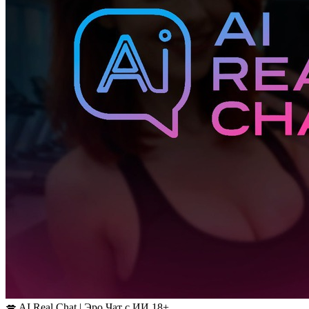
💋 AI Real Chat | Эро Чат с ИИ 18+