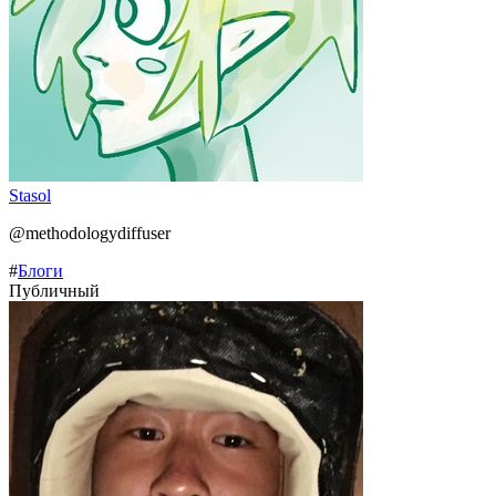
Stasol
@methodologydiffuser
#
Блоги
Публичный