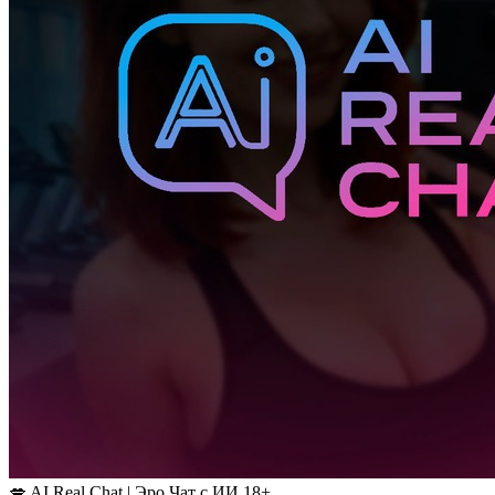
💋 AI Real Chat | Эро Чат с ИИ 18+