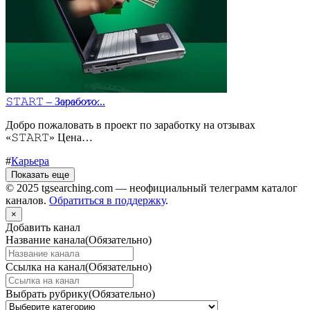
𝚂𝚃𝙰𝚁𝚃 – З̷а̷р̷а̷б̷о̷т̷о̷...
Добро пожаловать в проект по заработку на отзывах
«𝚂𝚃𝙰𝚁𝚃» Цена…
#
Карьера
Показать еще
© 2025 tgsearching.com — неофициальный телеграмм каталог
каналов.
Обратиться в поддержку
.
×
Добавить канал
Название канала
(Обязательно)
Ссылка на канал
(Обязательно)
Выбрать рубрику
(Обязательно)