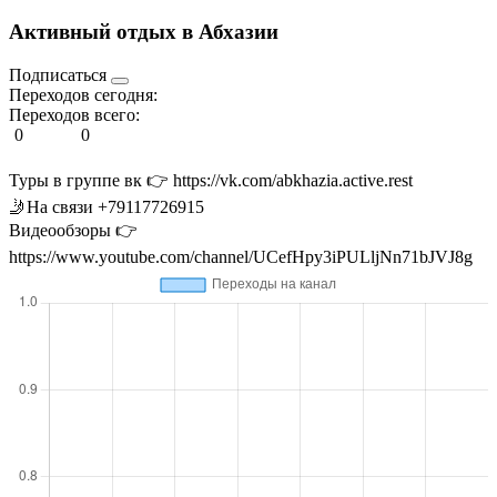
Активный отдых в Абхазии
Подписаться
Переходов сегодня:
Переходов всего:
0
0
Туры в группе вк 👉 https://vk.com/abkhazia.active.rest
🤳На связи +79117726915
Видеообзоры 👉
https://www.youtube.com/channel/UCefHpy3iPULljNn71bJVJ8g