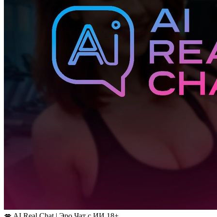
💋 AI Real Chat | Эро Чат с ИИ 18+