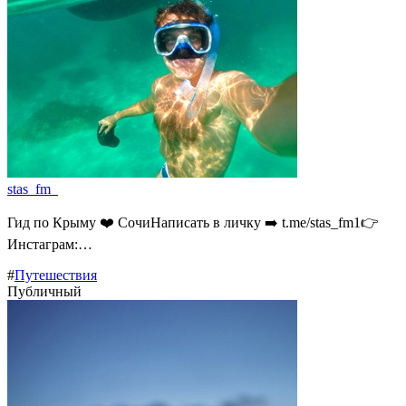
stas_fm_
Гид по Крыму ❤️ СочиНаписать в личку ➡️ t.me/stas_fm1👉
Инстаграм:…
#
Путешествия
Публичный