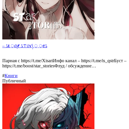
– ઽ𝐭 ᤻ꪋ𝙧 ઽᝨ᥆ꪚ༏ ᤻ ᤻ꫀઽ
Парная с https://t.me/XisariИнфо канал – https://t.me/is_qstrБуст –
https://t.me/boost/star_storiesФлуд / обсуждение…
#
Книги
Публичный