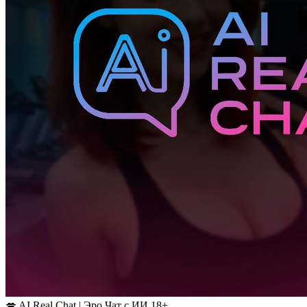
💋 AI Real Chat | Эро Чат с ИИ 18+