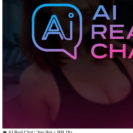
💋 AI Real Chat | Эро Чат с ИИ 18+