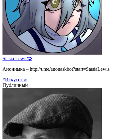
Stasia Lewis🩵
Анонимка – http://t.me/anonaskbot?start=StasiaLewis
#
Искусство
Публичный