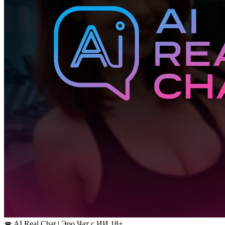
💋 AI Real Chat | Эро Чат с ИИ 18+