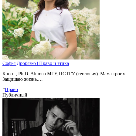
Софья Дробязко | Право и этика
К.ю.н., Ph.D. Alumna МГУ, ПСТГУ (теология). Мама троих.
Защищаю жизнь,…
#
Право
Публичный