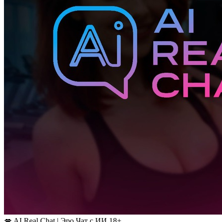
💋 AI Real Chat | Эро Чат с ИИ 18+