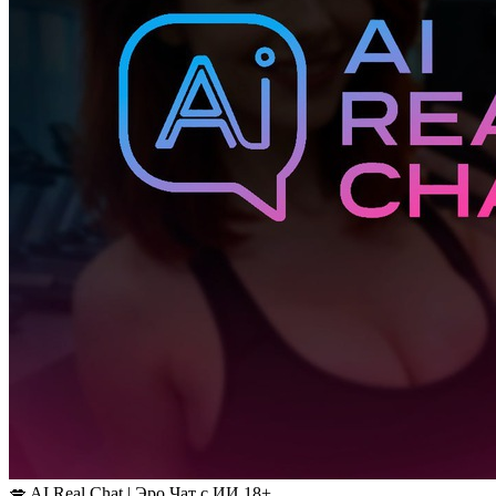
💋 AI Real Chat | Эро Чат с ИИ 18+