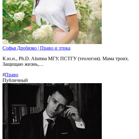
Софья Дробязко | Право и этика
К.ю.н., Ph.D. Alumna МГУ, ПСТГУ (теология). Мама троих.
Защищаю жизнь,…
#
Право
Публичный