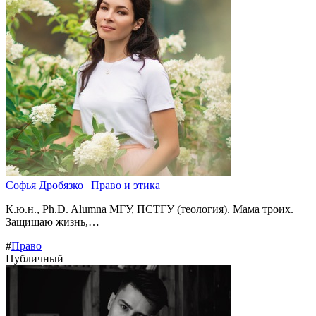
Софья Дробязко | Право и этика
К.ю.н., Ph.D. Alumna МГУ, ПСТГУ (теология). Мама троих.
Защищаю жизнь,…
#
Право
Публичный