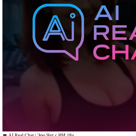
💋 AI Real Chat | Эро Чат с ИИ 18+