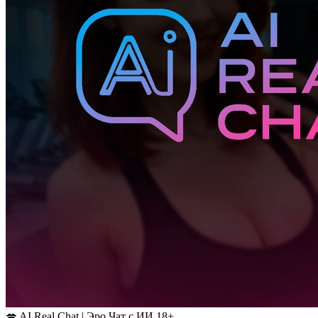
💋 AI Real Chat | Эро Чат с ИИ 18+