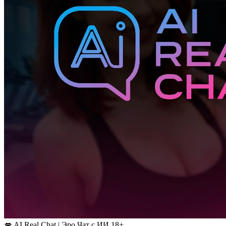
💋 AI Real Chat | Эро Чат с ИИ 18+