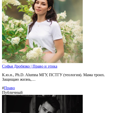
Софья Дробязко | Право и этика
К.ю.н., Ph.D. Alumna МГУ, ПСТГУ (теология). Мама троих.
Защищаю жизнь,…
#
Право
Публичный