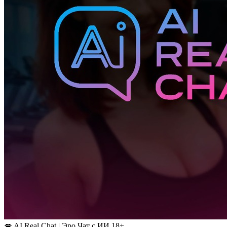
💋 AI Real Chat | Эро Чат с ИИ 18+