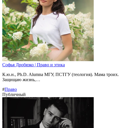
Софья Дробязко | Право и этика
К.ю.н., Ph.D. Alumna МГУ, ПСТГУ (теология). Мама троих.
Защищаю жизнь,…
#
Право
Публичный