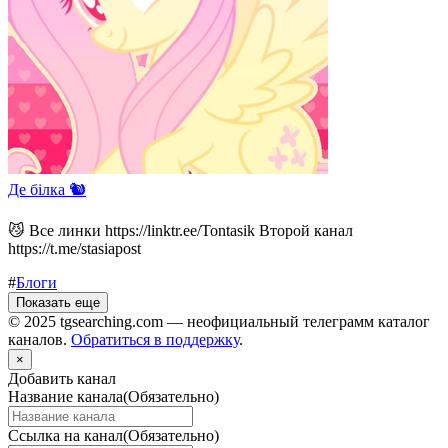
Де білка 🐿️
😼 Все линки https://linktr.ee/Tontasik Второй канал
https://t.me/stasiapost
#
Блоги
Показать еще
© 2025 tgsearching.com — неофициальный телеграмм каталог
каналов.
Обратиться в поддержку
.
×
Добавить канал
Название канала
(Обязательно)
Ссылка на канал
(Обязательно)