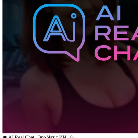
💋 AI Real Chat | Эро Чат с ИИ 18+