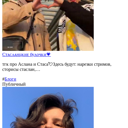
Сᴛᴀᴄᴧᴀнцᴋиᴇ буᴧᴏчᴋи💗
тгк про Аслана и Стаса💘Здесь будут: нарезки стримов,
сторисы стаслан,…
#
Блоги
Публичный