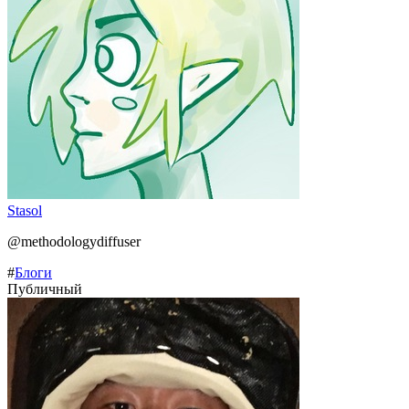
Stasol
@methodologydiffuser
#
Блоги
Публичный