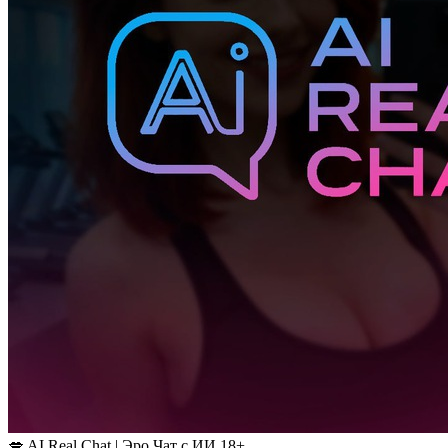
💋 AI Real Chat | Эро Чат с ИИ 18+