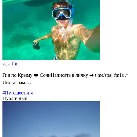
stas_fm_
Гид по Крыму ❤️ СочиНаписать в личку ➡️ t.me/stas_fm1👉
Инстаграм:…
#
Путешествия
Публичный