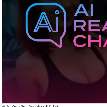
💋 AI Real Chat | Эро Чат с ИИ 18+