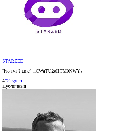
STARZED
Что тут ? t.me/+nCWaTU2gHTM0NWYy
#
Telegram
Публичный