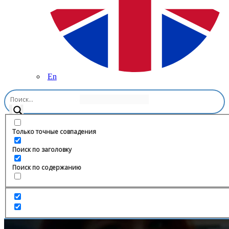
En
Главная
/
Психология
/
Academy men & women с Бахаревой
Татьяной-Марией
Только точные совпадения
Поиск по заголовку
Поиск по содержанию