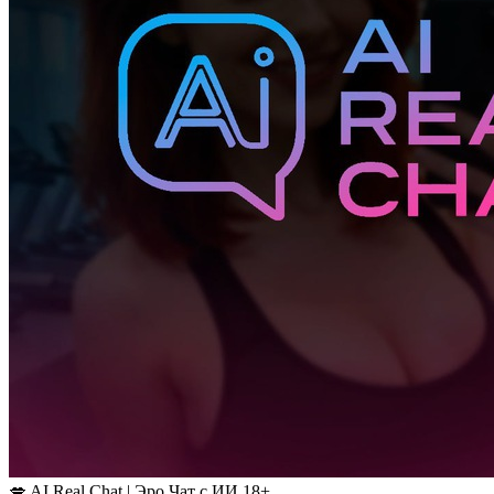
💋 AI Real Chat | Эро Чат с ИИ 18+