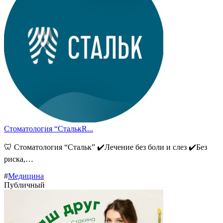
Стоматология “СталькR...
🦷 Стоматология “Стальк” ✔️Лечение без боли и слез ✔️Без
риска,…
#
Медицина
Публичный