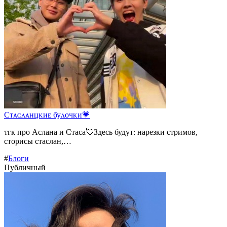
Сᴛᴀᴄᴧᴀнцᴋиᴇ буᴧᴏчᴋи💗
тгк про Аслана и Стаса💘Здесь будут: нарезки стримов,
сторисы стаслан,…
#
Блоги
Публичный