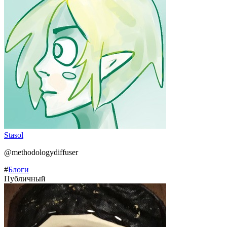
Stasol
@methodologydiffuser
#
Блоги
Публичный