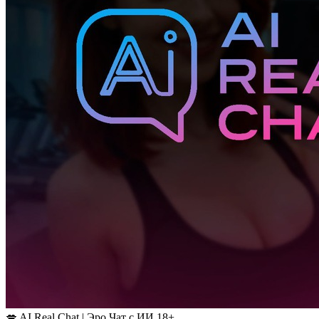
💋 AI Real Chat | Эро Чат с ИИ 18+