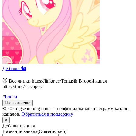
Де білка 🐿️
😼 Все линки https://linktr.ee/Tontasik Второй канал
https://t.me/stasiapost
#
Блоги
Показать еще
© 2025 tgsearching.com — неофициальный телеграмм каталог
каналов.
Обратиться в поддержку
.
×
Добавить канал
Название канала
(Обязательно)