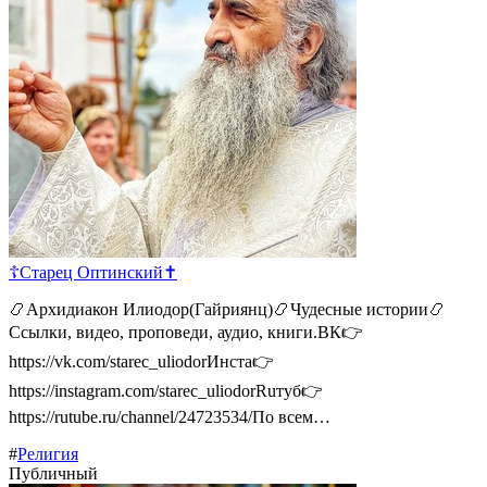
☦Старец Оптинский️️✝
📿Архидиакон Илиодор(Гайриянц)📿Чудесные истории📿
Ссылки, видео, проповеди, аудио, книги.ВК👉
https://vk.com/starec_uliodorИнста👉
https://instagram.com/starec_uliodorRuтуб👉
https://rutube.ru/channel/24723534/По всем…
#
Религия
Публичный