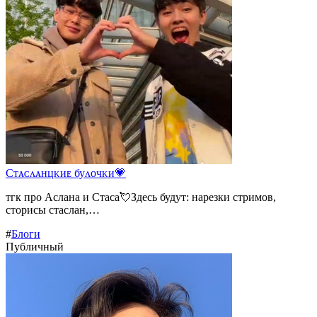
Сᴛᴀᴄᴧᴀнцᴋиᴇ буᴧᴏчᴋи💗
тгк про Аслана и Стаса💘Здесь будут: нарезки стримов,
сторисы стаслан,…
#
Блоги
Публичный