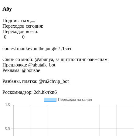
Абу
Подписаться
Переходов сегодня:
Переходов всего:
0
0
coolest monkey in the jungle / Двач
Связь со мной: @abunya, за шитпостинг бан+спам.
Предложка: @abutalk_bot
Реклама: @botishe
Разбаны, платка: @ru2chvip_bot
Роскомнадзор: 2ch.hk/rkn6