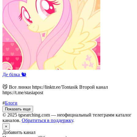
Де білка 🐿️
😼 Все линки https://linktr.ee/Tontasik Второй канал
https://t.me/stasiapost
#
Блоги
Показать еще
© 2025 tgsearching.com — неофициальный телеграмм каталог
каналов.
Обратиться в поддержку
.
×
Добавить канал