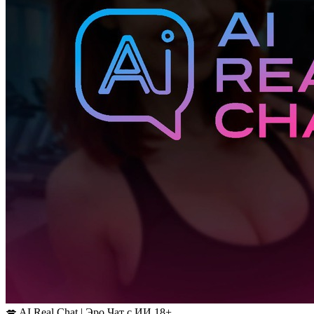
💋 AI Real Chat | Эро Чат с ИИ 18+