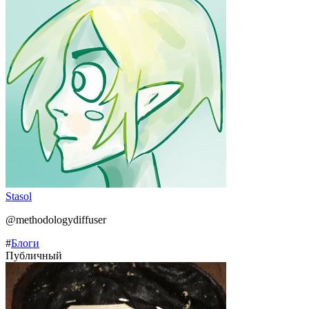
Stasol
@methodologydiffuser
#
Блоги
Публичный