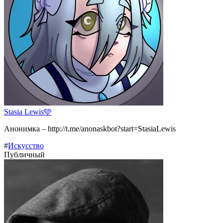
Stasia Lewis🩵
Анонимка – http://t.me/anonaskbot?start=StasiaLewis
#
Искусство
Публичный