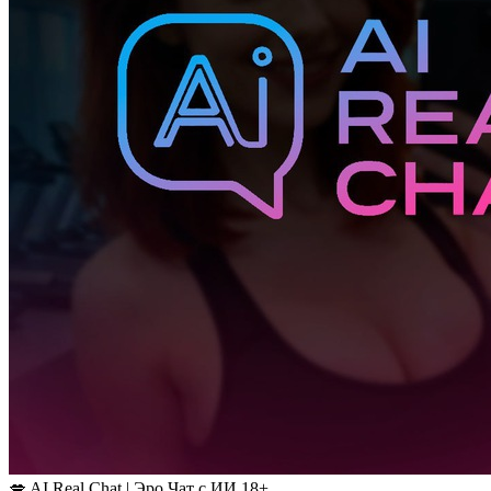
💋 AI Real Chat | Эро Чат с ИИ 18+