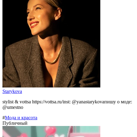
Starykova
stylist & vottsa https://vottsa.ru/inst: @yanastarykovaпишу о моде:
@umestno
#
Мода и красота
Публичный