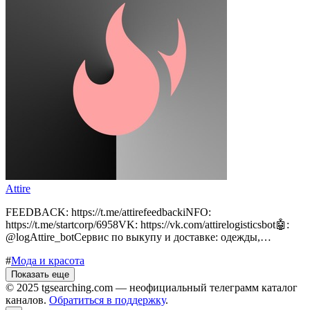
Attire
FEEDBACK: https://t.me/attirefeedbackiNFO:
https://t.me/startcorp/6958VK: https://vk.com/attirelogisticsbot🤖:
@logAttire_botСервис по выкупу и доставке: одежды,…
#
Мода и красота
Показать еще
© 2025 tgsearching.com — неофициальный телеграмм каталог
каналов.
Обратиться в поддержку
.