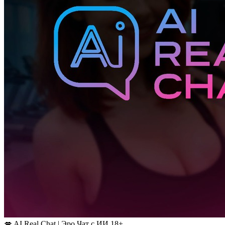
💋 AI Real Chat | Эро Чат с ИИ 18+