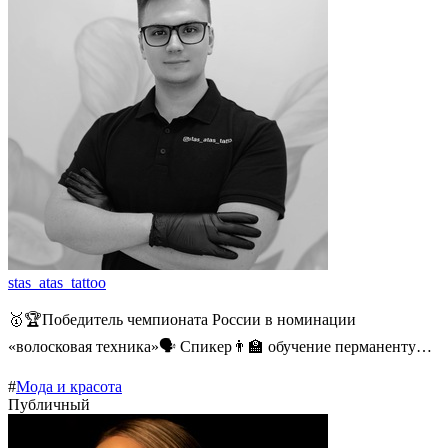
stas_atas_tattoo
🥇🏆Победитель чемпионата России в номинации
«волосковая техника»🗣️ Спикер👨‍🏫 обучение перманенту…
#
Мода и красота
Публичный