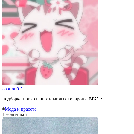
озоновб🩷
подборка прикольных и милых товаров с ВБ🩷🎀
#
Мода и красота
Публичный