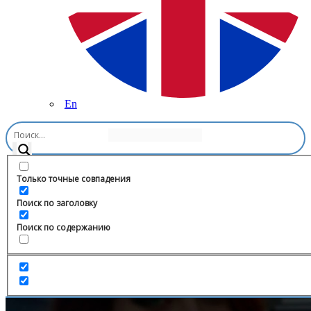
En
Главная
/
Мода и красота
/
Absolute Store| POIZON ,TAOBAO
Только точные совпадения
Поиск по заголовку
Поиск по содержанию