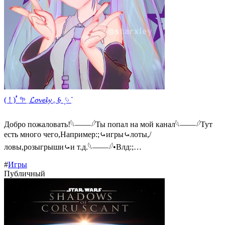
( ! ) ࣳ‌ 𖧧 ִ 𝓛𝓸𝓿𝓮𝓵𝔂 𓈒 𑂯 ۪ 𓄼 𞥊
Добро пожаловать!𓆩——𓆪Ты попал на мой канал𓆩——𓆪Тут
есть много чего,Например:;⤿игры⤿лоты,/
ловы,розыгрыши⤿и т.д.𓆩——𓆪•Влд:;…
#
Игры
Публичный