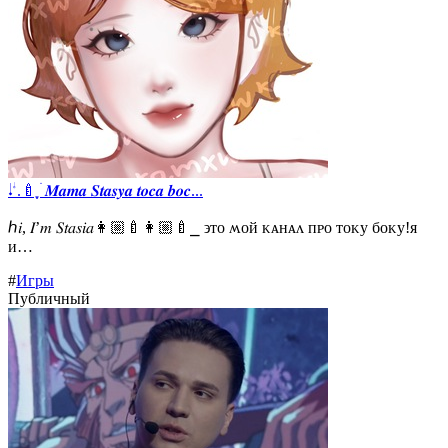
𝆺𝅥 𝆭.🍼 ֶָ ׄ𝑴𝒂𝒎𝒂 𝑺𝒕𝒂𝒔𝒚𝒂 𝒕𝒐𝒄𝒂 𝒃𝒐𝒄...
ℎ𝑖, 𝐼’𝑚 𝑆𝑡𝑎𝑠𝑖𝑎👩🏼‍🍼👩🏼‍🍼⎯ ϶ᴛᴏ ʍᴏй ᴋᴀнᴀᴧ ᴨᴩᴏ ᴛᴏᴋу бᴏᴋу!я
и…
#
Игры
Публичный