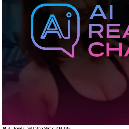
💋 AI Real Chat | Эро Чат с ИИ 18+