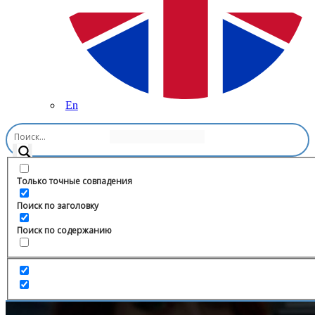
En
Главная
/
Игры
/
ABServer News | Новости Майнкрафт сервера
Только точные совпадения
Поиск по заголовку
Поиск по содержанию