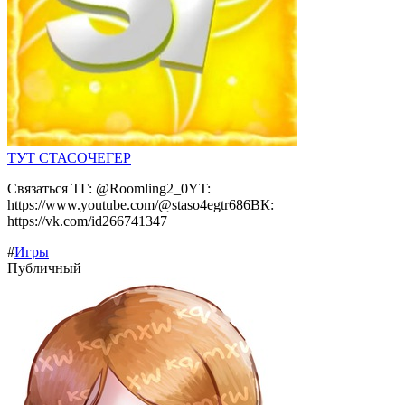
ТУТ СТАСОЧЕГЕР
Связаться ТГ: @Roomling2_0YT:
https://www.youtube.com/@staso4egtr686ВК:
https://vk.com/id266741347
#
Игры
Публичный