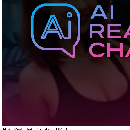
💋 AI Real Chat | Эро Чат с ИИ 18+