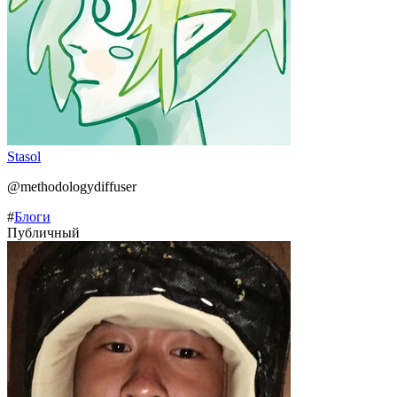
Stasol
@methodologydiffuser
#
Блоги
Публичный