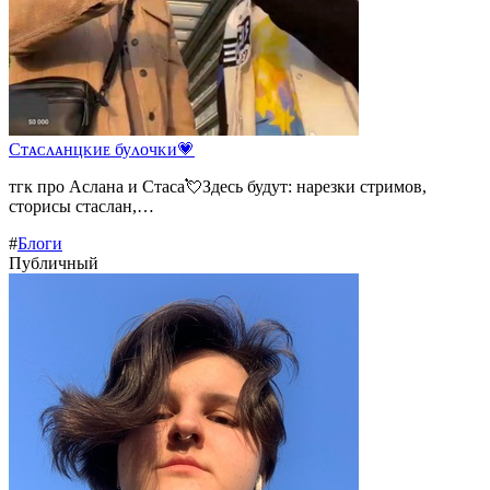
Сᴛᴀᴄᴧᴀнцᴋиᴇ буᴧᴏчᴋи💗
тгк про Аслана и Стаса💘Здесь будут: нарезки стримов,
сторисы стаслан,…
#
Блоги
Публичный