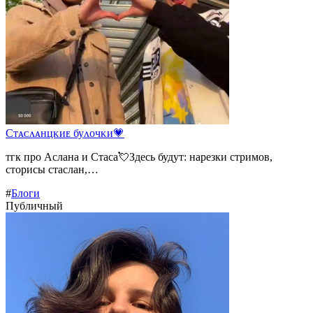
Сᴛᴀᴄᴧᴀнцᴋиᴇ буᴧᴏчᴋи💗
тгк про Аслана и Стаса💘Здесь будут: нарезки стримов,
сторисы стаслан,…
#
Блоги
Публичный