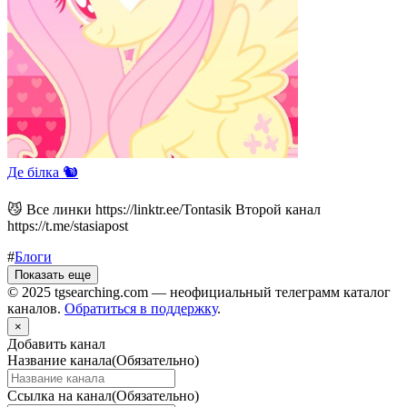
Де білка 🐿️
😼 Все линки https://linktr.ee/Tontasik Второй канал
https://t.me/stasiapost
#
Блоги
Показать еще
© 2025 tgsearching.com — неофициальный телеграмм каталог
каналов.
Обратиться в поддержку
.
×
Добавить канал
Название канала
(Обязательно)
Ссылка на канал
(Обязательно)