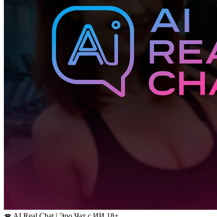
💋 AI Real Chat | Эро Чат с ИИ 18+