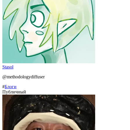
Stasol
@methodologydiffuser
#
Блоги
Публичный