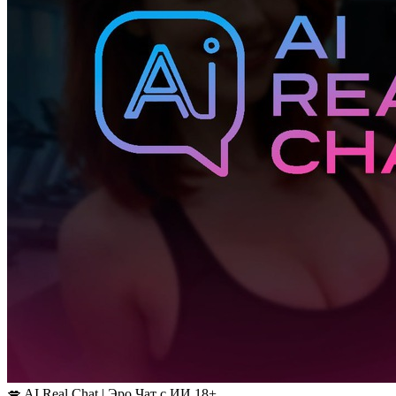
💋 AI Real Chat | Эро Чат с ИИ 18+