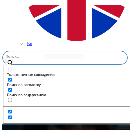
En
Главная
/
Семья и дети
/
Абраказябра. Детское издательство
Только точные совпадения
Поиск по заголовку
Поиск по содержанию