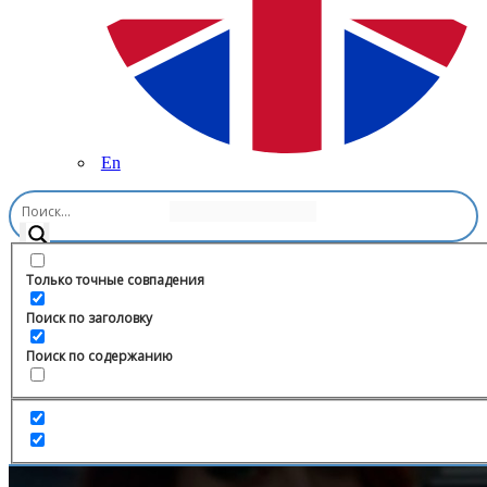
En
Главная
/
Игры
/
Aboven 🐸 Промокоды, голда standoff 2
Только точные совпадения
Поиск по заголовку
Поиск по содержанию