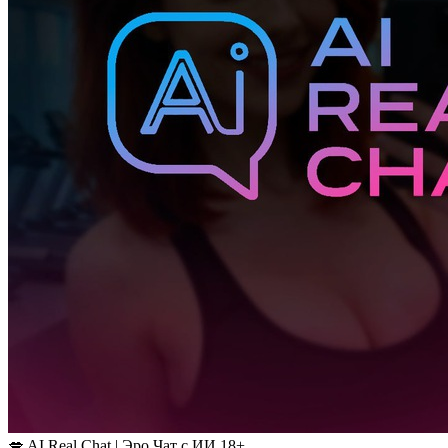
💋 AI Real Chat | Эро Чат с ИИ 18+