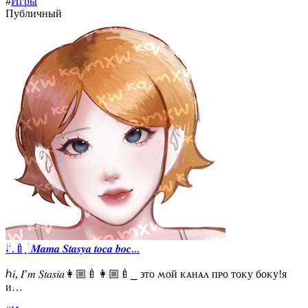
#
Игры
Публичный
𝆺𝅥 𝆭.🍼 ֶָ ׄ𝑴𝒂𝒎𝒂 𝑺𝒕𝒂𝒔𝒚𝒂 𝒕𝒐𝒄𝒂 𝒃𝒐𝒄...
ℎ𝑖, 𝐼’𝑚 𝑆𝑡𝑎𝑠𝑖𝑎👩🏼‍🍼👩🏼‍🍼⎯ ϶ᴛᴏ ʍᴏй ᴋᴀнᴀᴧ ᴨᴩᴏ ᴛᴏᴋу бᴏᴋу!я
и…