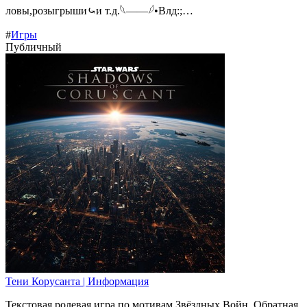
ловы,розыгрыши⤿и т.д.𓆩——𓆪•Влд:;…
#
Игры
Публичный
Тени Корусанта | Информация
Текстовая ролевая игра по мотивам Звёздных Войн. Обратная