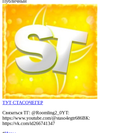
Публичный
ТУТ СТАСОЧЕГЕР
Связаться ТГ: @Roomling2_0YT:
https://www.youtube.com/@staso4egtr686ВК:
https://vk.com/id266741347