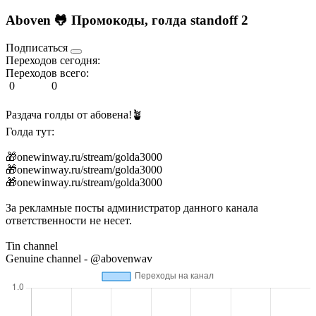
Aboven 🐸 Промокоды, голда standoff 2
Подписаться
Переходов сегодня:
Переходов всего:
0
0
Раздача голды от абовена!🪴
Голда тут:
🎁onewinway.ru/stream/golda3000
🎁onewinway.ru/stream/golda3000
🎁onewinway.ru/stream/golda3000
За рекламные посты администратор данного канала
ответственности не несет.
Tin channel
Genuine channel - @abovenwav