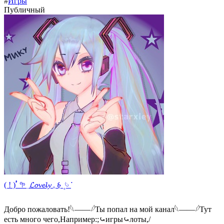
#
Игры
Публичный
( ! ) ࣳ‌ 𖧧 ִ 𝓛𝓸𝓿𝓮𝓵𝔂 𓈒 𑂯 ۪ 𓄼 𞥊
Добро пожаловать!𓆩——𓆪Ты попал на мой канал𓆩——𓆪Тут
есть много чего,Например:;⤿игры⤿лоты,/