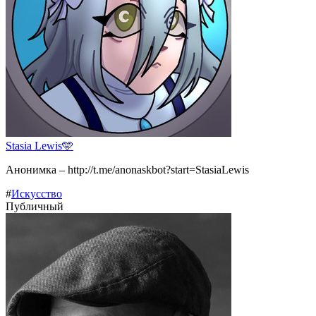
Stasia Lewis🩵
Анонимка – http://t.me/anonaskbot?start=StasiaLewis
#
Искусство
Публичный