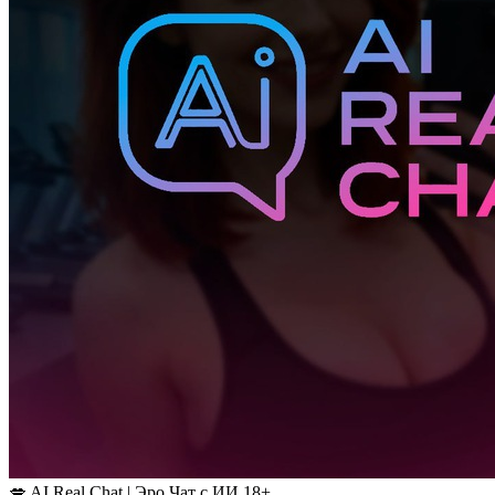
💋 AI Real Chat | Эро Чат с ИИ 18+