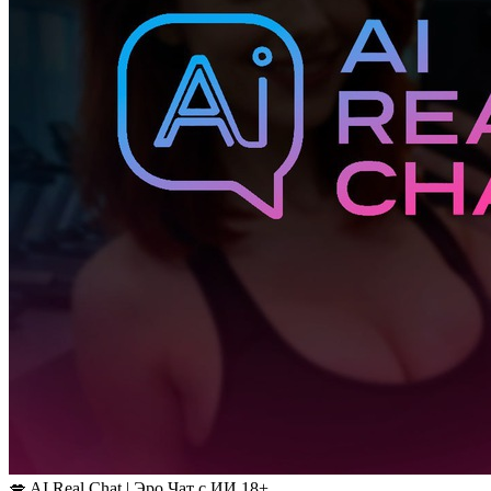
💋 AI Real Chat | Эро Чат с ИИ 18+