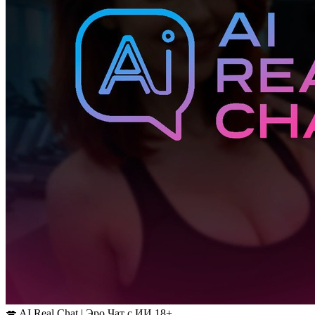
💋 AI Real Chat | Эро Чат с ИИ 18+