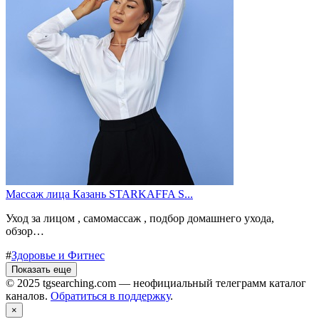
Массаж лица Казань STARKAFFA S...
Уход за лицом , самомассаж , подбор домашнего ухода,
обзор…
#
Здоровье и Фитнес
Показать еще
© 2025 tgsearching.com — неофициальный телеграмм каталог
каналов.
Обратиться в поддержку
.
×