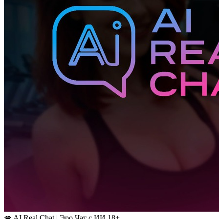
💋 AI Real Chat | Эро Чат с ИИ 18+