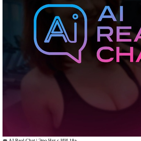
💋 AI Real Chat | Эро Чат с ИИ 18+