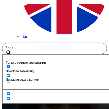
En
Главная
/
Другое
/
𝘼𝙉𝙄𝙈𝙀 𝙆𝙄𝙎𝙆𝙄
Только точные совпадения
Поиск по заголовку
Поиск по содержанию