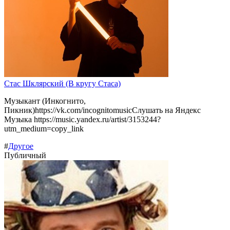
Стас Шклярский (В кругу Стаса)
Музыкант (Инкогнито,
Пикник)https://vk.com/incognitomusicСлушать на Яндекс
Музыка https://music.yandex.ru/artist/3153244?
utm_medium=copy_link
#
Другое
Публичный